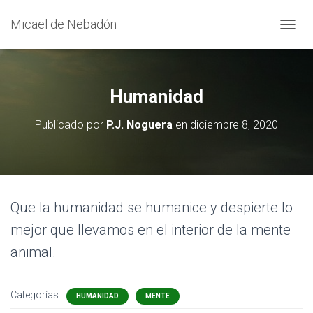
Micael de Nebadón
C
A
M
B
I
Humanidad
A
R
Publicado por
P.J. Noguera
en
diciembre 8, 2020
M
O
D
O
D
E
Que la humanidad se humanice y despierte lo
N
A
mejor que llevamos en el interior de la mente
V
E
animal.
G
A
C
Categorías:
HUMANIDAD
MENTE
I