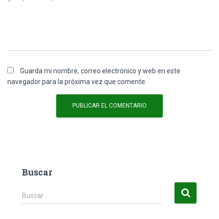
Guarda mi nombre, correo electrónico y web en este
navegador para la próxima vez que comente.
Buscar
B
Buscar …
u
s