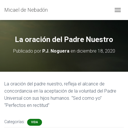
Micael de Nebadón
C
A
M
B
I
La oración del Padre Nuestro
A
R
Publicado por
P.J. Noguera
en
diciembre 18, 2020
M
O
D
O
D
E
La oración del padre nuestro, refleja el alcance de
N
concordancia en la aceptación de la voluntad del Padre
A
V
Universal con sus hijos humanos. “Sed como yo”
E
“Perfectos en rectitud”
G
A
C
Categorías:
VIDA
I