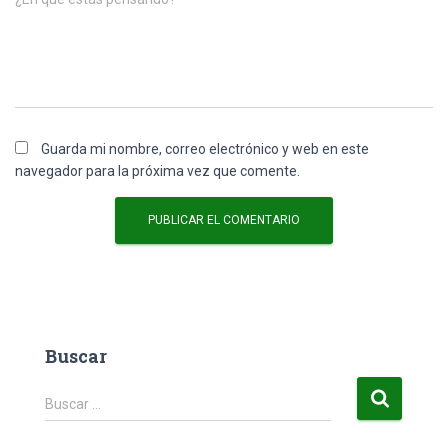
Guarda mi nombre, correo electrónico y web en este
navegador para la próxima vez que comente.
Buscar
B
Buscar …
u
s